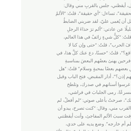
خل، أيقظني، جلس بالقربِ مني وقال:
يقة”، تساءل: “أي حقيقة”، قلتُ: “الألمُ
ل أن يُغمى عليّ، لقد ضربني الضابطُ
ًا عن عادتي: “ألم ترَ حذاءَ الرجلِ
تُ: “كلُّ شيءٍ زائفٌ في هذا العالم،
قافَ الحرب”، قلتُ: “حتى وإن كنا لا
قع؟”، قلتُ: “حسنًا، دع عنك كلَّ هذا، في
ا فرحين يهنئ بعضُهم البعضَ بمناسبةِ
ق بعضهم بعضًا بمحبةٍ وسلام” قلتُ: “هل
هم إذن؟”، أدار المقبض، فتح الباب وقبل
لقد غرسوا أسنانهم في صدرك، وتلطخ
ّ مسرعًا، رمى الجلبابَ في فراشي،
ذلك”، صرختُ بأعلى صوتي: “لم أفعلْ، لم
بالقرب مني، وقال: “كنت تصرخ، يبدو أن
ت سببَ الألمِ المفاجئ، وأنت أيقظتني
حلم أم خارجه”. وضع يديه على خدي،