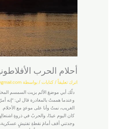
أحلام الحرب الأفلاطو
اترك تعليقاً
/
كتابات
/ بواسطة
gmail.com
دلّك أبي موضعَ الألم بزيت السمسم المخلو
وعندما هممتُ بالمغادرة قال لي: “إنه أمرٌ 
الغريب، نمتُ وأنا على موعدٍ مع الأحلام.
كان اليوم عيدًا، والحربُ في ذروةِ اشتعا
وجدتني أقف أمامَ نقطةِ تفتيشٍ عسكرية، وك