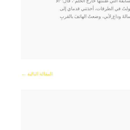
بقة التي ظننتها خارجَ الحلم”، قال: “ألا
 تجولتُ في الطرقات، أخذتني قدماي إلى
لةَ وداع ٍلأبي، وضعتُ الهاتفَ بالقربِ
المقالة التالية
←