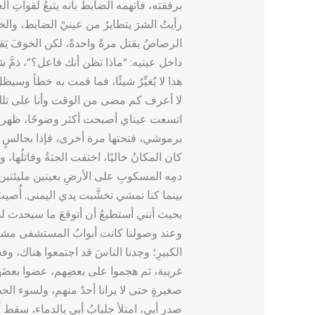
برفقته، فاتهمه الضابطُ بأنه يتبعُ لقواتِ
رأيتُ الشرَ يتطايرُ من عينيْ الضابط، والخ
الرصاصُ يقتل مرةً واحدةً، لكن الخوفَ يَ
داخل عينيه: “ماذا تظن أنك فاعل؟”، ذمَّ 
هذا لا يُغيِّرُ شيئًا، فما قمت به خطأ وس
لا أعرف كم مضى من الوقت وأنا على تلك ا
اتسعت عيناي أصبحت أكثر وضوحًا، ظهر لها
برموشي، فتحتها مرة أخرى، فإذا بجالسٍ أ
كان المكانُ خاليًا، اختفت الجثةُ وقاتلُها
دمِه المسكوبِ على الأرضِ بعينين مليئتين با
بينما كنا نمشي تخشَّبت يدي اليمنى. أُصيبَ
بحيث أنني أستطيعُ أن أتوقعَ ما سيحدث لي
وعند وصولنا كانت أبوابُ المستشفى مشرعةً
الكبيرِ؛ وجدنا الناسَ قد اجتمعوا هناك، و
غريبة، ثم هجموا على بعضِهم، عضوا بعضَهم ب
صغيرةٍ حتى لا يرانا أحدٌ منهم، ولسوء الحظ
صدرِ أبي، امتلأ جلبابُ أبي بالدماء، س