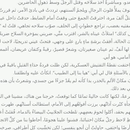
 العدو، ومباشرةً أخذ سلاحَه وقتل الرجلَ وسط ذهولِ الحاضرين.
وفَ يملأُ قلوبَ الرجالِ ويلجمُ ألسنتهم، ترددتُ في بادئ الأمر، ثم قررت
قتلُ ألفَ مرة، اخترقتُ الجمعَ حتى وقفتُ أمام الضابط، حدقتُ داخل عين
شفتيه بغضب، تراجع خطواتٍ إلى الخلف، صوّب سلاحه تجاهي، قلتُ له “إذ
يظل كذلك” امتلأتْ عيناه بالشر، اقترب منِّي، ضربني بمؤخرة السلاح ضربة
لحالة، أفقتُ برشةِ ماءٍ باردٍ على وجهي، فتحتُ عيني تدريجيًا، لاحت 
 أنفٌ، ثم عينان صغيرتان، وشعرٌ قصيرٌ، رقبةٌ وكتفان عريضان، أغمض
مامي، هو أبي.
، واختفت نقطةُ التفتيش العسكرية، لكن ظلت فردةُ حذاءِ القتيلِ باقيةً في 
لأسئلةِ قال لي أبي: “هيا بنا إلى الطبيب”. اتكأتُ عليه وانطلقنا.
 مكانُ الألمِ بالخدر، بدا كأنه لم يعُدْ جزءًا من جسدي، وشعرتُ بأن هذه
 بعد ذلك.
، لكنها كانت خاليةً تمامًا كما توقعتُ، خرجنا من هناك، مشينا في الط
فجأة كبُرت آذانُهم، برزت أفواهُهم إلى الأمام، استطالت أسنانُهم، ظهرت 
حقد، أكلوا لحومَ بعضِهم، تلطخت الجلابيبُ البيضاءُ بالدماء، فُقئتْ أعي
ِ لاحظ رجلٌ مكانَ اختبائنا، فشنوا علينا هجومًا، أحاطوا بنا من كلِّ الا
قط أرضًا واختفى، حاولتُ أن أنجو بنفسي؛ لكن تخشّبت كل أطرافي، صرخ