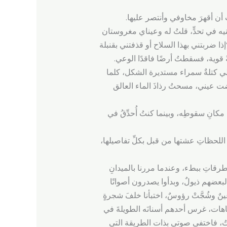
ُ أن أقهرَ مخاوفي وأنتصر عليها.
يه في تحدٍّ، قلتُ له وعيناي مغروستان
ا ضربتني بهذا السلاح أو قذفتني بقنبلة
ً قوية، فسقطتُ أرضًا فاقدًا الوعي.
لي كتلةٌ سمراء مستديرة الشكل، كلما
ت عيني، مسحتُ رذاذَ الماء العالق
مكانِ سقوطِه، وبينما كنتُ أُحدِّقُ في
 اللحظاتِ عشتها من قبل بكلِّ تفاصيلها،
رقاتِ ببطء، وعندما مررنا بالميدانِ
لبعضهم ذيولٌ، وبدأوا يصدرون أصواتًا
نٌ وشُجَّتْ رؤوسٌ، اختبأنا خلفَ شجرةٍ
تجاهات، غرس أحدهم أسنانَه الطويلةَ في
تُ، فاختفى صوتي بذات الطريقة التي