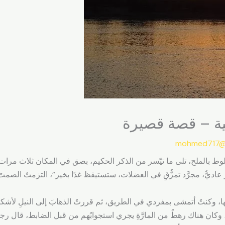
نية – قصة قصيرة
mohmed717@
ط بالملح، تلى ما تيّسر من الذكر الحكيم، بصق في المكان ثلاث مرات، 
عاديٌّ، مجرَّد تمزُّقِ في العضلات، ستستيقظ غدًا بخير”، التزمتُ الصمتَ
لِها، وكنتُ أتمشى بمفردي في الطريق، ثم قررتُ الذهابَ إلى النيلِ لأش
ان هناك رهطٌ من المارَّةِ يجري استجوابُهم من قبل الضابط، قال رجلٌ لل