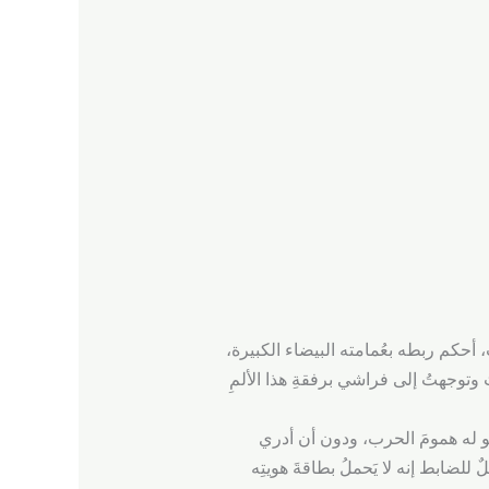
أحكم ربطه بعُمامته البيضاء الكبيرة،
 وتوجهتُ إلى فراشي برفقةِ هذا الألمِ
كو له همومَ الحرب، ودون أن أدري
ضابط إنه لا يَحملُ بطاقةَ هويتِه