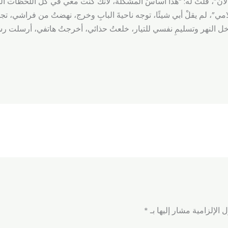
لآن”، قلتُ له: “هذا أساسُ المشكلة، لأنك كنت معي في كلِّ اللحظات السا
حلامي”، لم يقلْ أبي شيئًا، توجه ناحيةَ البابِ وخرج، نهضتُ من فراشي،
 داخل النهر وتسليمِ نفسي للتيار، خلعتُ حذائي، أخرجتُ هاتفي، أرسلت رسا
 الإلزامية مشار إليها بـ
*