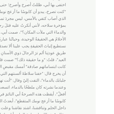
اختفى بها أبي، ظللتُ أصرخ وأصرخ؛ حتى ا
“كنت تصرخ، يبدو أن كابوسًا ما أزعج نومك
الذي أصاب كتفي بالأمس، ليس مجردَ تمزقٍ 
بمؤخرة سلاحه، لأنني أنكرتُ عليه قتلَ رجلٍ
والدماءَ التي ملأت المكان؟”، صمت أبي، فسأ
الأحلامُ هي الحقيقةُ الوحيدة، وحياتُنا عبا
نستطيع إثباتَ الحقيقةِ يجب علينا ألا نصدق
طريقِ عودتِنا ألم ترَ الرجالَ ذوي الأسنان
العيد”، قلتُ: “و ما حقيقة ذلك؟” صمت قليل
كانت ابتساماتهم صادقة” أمسك مقبضِ الباب
أن يخرج قال: “خفنا سلاطةَ ألسنتهم التي 
جلبابك بالدماء”، التفت إليّ وقال: “أنت ت
وعندما نشرته كان ملطخًا بالدماء، اتسعت 
أفعلْ”، أيقظت هذه الصرخةُ أبي النائمَ ف
كابوسًا ما أزعج نومك المتقطع”، أبعدتُ 
داخل الحلم وتناقشنا، اشتد نقاشنا وعلت أ