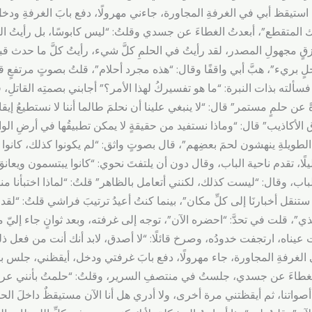
ستيقظ أبي في الغرفةِ المجاورة، جاءني مهرولًا، دفع بابَ الغرفةِ ود
 المتقطع”، أبعدتُ الغطاءَ عن جسدي وقلتُ: “ليس كابوسًا، بل رأيتُ الحق
مجهولِ المصدر، لقد رأيتُ في الحلمِ كلَّ شيء، رأيتُ كلَّ ما حدث قب
 بريء”، هبَّ أبي واقفًا وقال: “هذه مجرد أحلام”، قلتُ بصوتٍ مرتفعٍ قليل
لته بذات النبرة: “ما هو تفسيركُ لهذا الأمر؟” أجابني بصمتِه القاتلِ، قل
رةً عن حلمٍ مستمر” قال: “لا ينبغي علينا أن نحلمَ طالما أننا لا نستطيعُ إي
 الأكاذيب” قال: “وماذا نستفيد من حقيقةٍ لا يمكن تطبيقُها في أرضِ الوا
ِ الطويلةِ ينهشون لحمَ بعضِهم”، قال بصوتٍ واثق: “لم يكونوا كذلك، كانو
ًا، تقدم ناحية الباب، وقال دون أن يلتفتَ نحوي: “كانوا يبتسمون ويعان
، وقال: “ليست كذلك، لكنني أتعامل بالظاهر” قلتُ: “لماذا اختبأنا من
ستنقل أخبارنَا إلى كلِّ مكان”، بينما كنتُ أعيدُ ترتيبَ فراشي قلتُ: “
هذي”، قلت في تحدَّ: “احضره الآن”، توجه إلى غرفته، وبعد ثوانٍ جاء إلي
عيناه، ارتجفت خدودُه، وصرخ قائلًا: “لا أصدق، لابد أنك أنت من فعل 
ي الغرفةِ المجاورة، جاء مهرولًا، دفع بابَ غرفتي ودخل، أيقظني، جلس 
الغطاءَ عن جسدي، جلستُ في منتصفِ السرير، وقلتُ: “حلمتُ بأنني عرف
صواتنا، ثم أيقظتني مرة أخرى، ولا أدري هل أنا الآن مستيقظٌ داخلَ ال