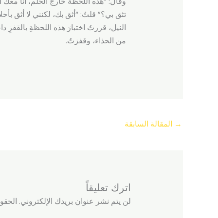
وقال: “هذه اللحظة خارجَ الحلم، أنا معك ا
تثق بي؟” قلتُ: “أثق بك، لكنني لا أثق بأ
النيل، قررتُ اختبارَ هذه اللحظةِ بالقفزِ
من الحذاء، وقفزتُ.
→
المقالة السابقة
اترك تعليقاً
لن يتم نشر عنوان بريدك الإلكتروني.
الحقول