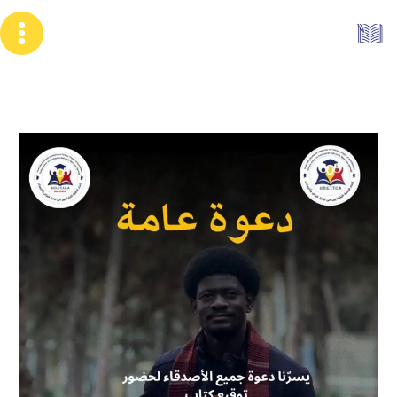
خطي
لى
لمحتوى
حفل
تدشين
كتاب:
لا
راية
بيضاء
في
الخرطوم