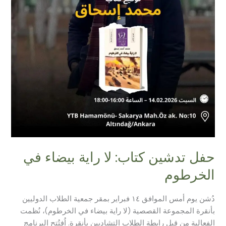
حفل تدشين كتاب: لا راية بيضاء في
الخرطوم
دُشن يوم أمس الموافق ١٤ فبراير بمقر جمعية الطلاب الدوليين
بأنقرة المجموعة القصصية (لا راية بيضاء في الخرطوم)، نُظمت
الفعالية من قِبل رابطة الطلاب التشاديين بأنقرة. اُفتُتح البرنامج