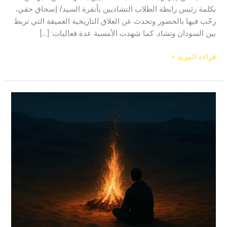
بكلمة رئيس رابطة الطلاب التشاديين بأنقرة السيد/ إسحاق حقي،
رحّب فيها بالحضور وتحدث عن العلاق التاريخية العميقة التي تربط
بين السودان وتشاد. كما شهدت الأمسية عدة فعاليات: […]
قراءة المزيد »
تآكل-
القصة
الفائزة
بمسابقة
قصص
على
الهواء
التي
تنظمها
إذاعة
مونتي