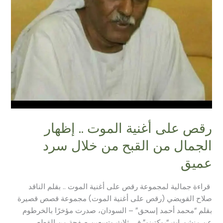
القبح
من
خلال
سرد
عميق
رقص على أغنية الموت .. إظهار
الجمال من القبح من خلال سرد
عميق
قراءة جمالية لمجموعة رقص على أغنية الموت .. بقلم الناقد
صلاح القويضي (رقص على أغنية الموت) مجموعة قصص قصيرة
بقلم “محمد أحمد إسحق” – السودان، صدرت مؤخرًا بالخرطوم
عن منشورات “بوكتينو” في ثلاث وتسعين صفحة من القطع