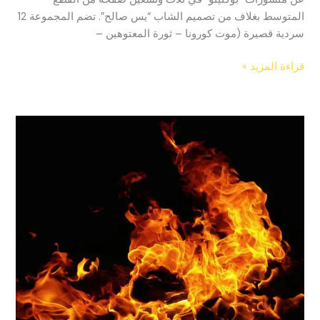
المتوسط بغلاف من تصميم الشاب “يس صالح”. تضم المجموعة 12
سردية قصيرة (موت كورونا – ثورة المعتوهين –
قراءة المزيد »
أرواح
لم
تتشكّل
بعد-
القصة
الفائزة
بالجائزة
التقديرية
في
مسابقة
الطيب
صالح