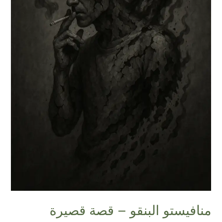
منافيستو البنقو – قصة قصيرة