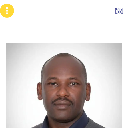
خطي
لى
لمحتوى
لا
راية
بيضاء
في
الخرطوم:
قراءة
تأملية
بقلم/
الكاتب
سليمان
ناصر