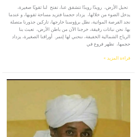
تحبل الأرض، رويدًا رويدًا تتشقق عنا، تفتح لنا ثقوبًا صغيرة،
يدخل الضوء من خلالها، يزداد حجمنا فتزيد مساحة ثقوبها، و عندما
نجد الفرصة المواتية، نطل برؤوسنا خارجها، تاركين جذورنا متصلة
بها. نحن نباتات رقيقة، خرجنا الآن من باطن الأرض، تعبث بنا
الرياح الشمالية الخفيفة، ننحني لها لِتمر. أوراقنا الصغيرة، يزداد
حجمها، تظهر فروع في
قراءة المزيد »
رقص
على
أغنية
الموت
..
إظهار
الجمال
من