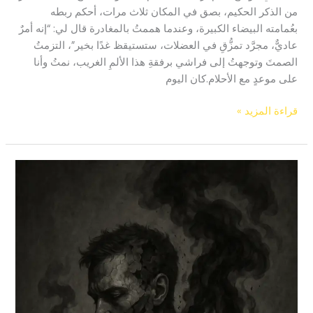
من الذكر الحكيم، بصق في المكان ثلاث مرات، أحكم ربطه
بعُمامته البيضاء الكبيرة، وعندما هممتُ بالمغادرة قال لي: “إنه أمرٌ
عاديٌّ، مجرَّد تمزُّقِ في العضلات، ستستيقظ غدًا بخير”، التزمتُ
الصمتَ وتوجهتُ إلى فراشي برفقةِ هذا الألمِ الغريب، نمتُ وأنا
على موعدٍ مع الأحلام.كان اليوم
قراءة المزيد »
منافيستو
البنقو
–
قصة
قصيرة